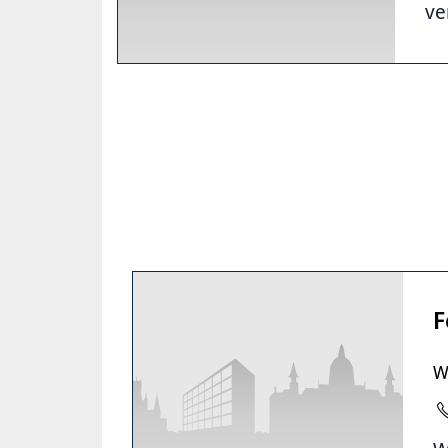
ve
F
W