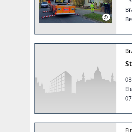
13
Br
©
Feuerwehr Ha
Be
Br
S
08
El
07
Ei