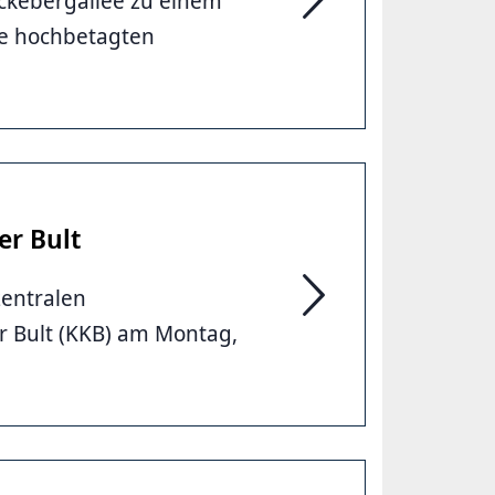
ckebergallee zu einem
Senioren retten sich 
ie hochbetagten
er Bult
zentralen
Stromausfall im Kinder
r Bult (KKB) am Montag,