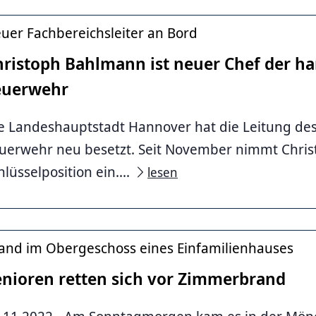
uer Fachbereichsleiter an Bord
hristoph Bahlmann ist neuer Chef der h
euerwehr
e Landeshauptstadt Hannover hat die Leitung de
uerwehr neu besetzt. Seit November nimmt Chri
ke Photography
hlüsselposition ein....
lesen
and im Obergeschoss eines Einfamilienhauses
enioren retten sich vor Zimmerbrand