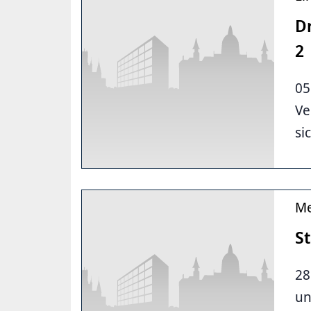
D
2
05
Ve
si
Me
St
28
un