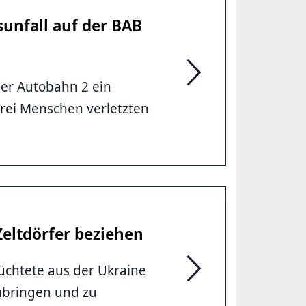
sunfall auf der BAB
der Autobahn 2 ein
Drei Menschen verletze
rei Menschen verletzten
Zeltdörfer beziehen
lüchtete aus der Ukraine
Stadt ist vorbereitet: 
ubringen und zu