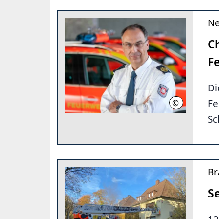
Ne
C
F
Di
Fe
©
Ulrich Reinec
Sc
Br
S