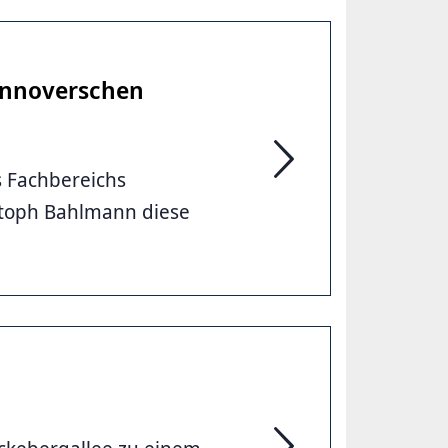
annoverschen
s Fachbereichs
Christoph Bahlmann is
stoph Bahlmann diese