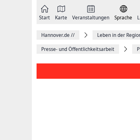
Zum
Seite
Inhalt
als
springen
E-
Zur
Mail
Start
Karte
Veranstaltungen
Sprache
L
Hauptnavigation
versenden
springen
Auf
Facebook
Hannover.de
//
Leben in der Regi
teilen
Auf
X
Presse- und Öffentlichkeitsarbeit
P
teilen
Seitenlink
Kopieren
Seite
Drucken