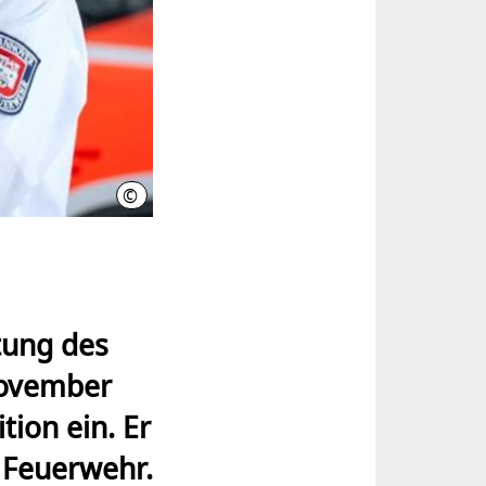
©
Ulrich Reinecke Photography
tung des
November
ion ein. Er
r Feuerwehr.