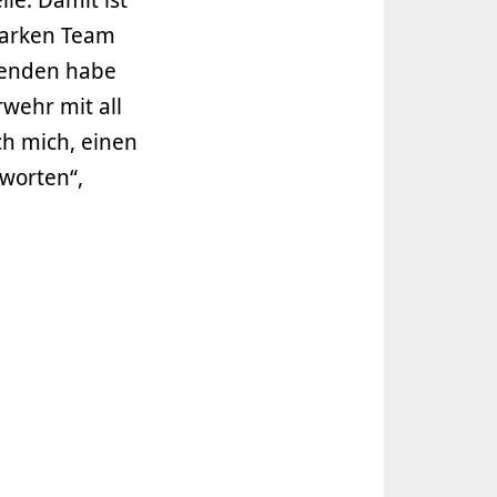
tarken Team
itenden habe
wehr mit all
ch mich, einen
tworten“,