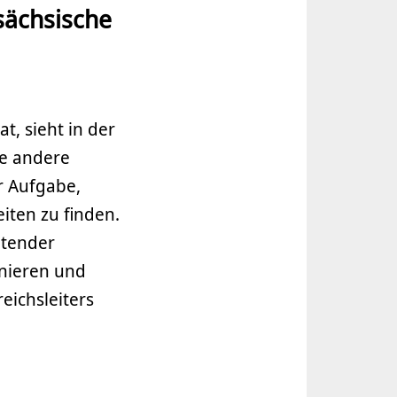
sächsische
t, sieht in der
ie andere
r Aufgabe,
iten zu finden.
etender
inieren und
eichsleiters