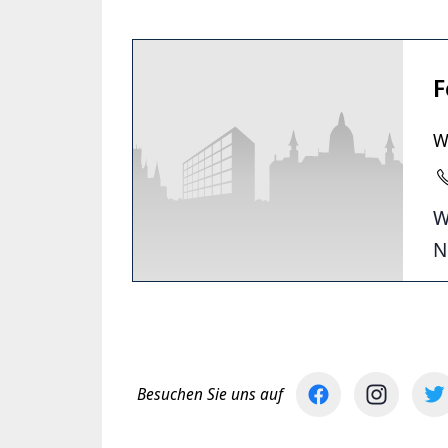
F
W
W
N
Besuchen Sie uns auf