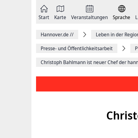
Zum
Seite
Inhalt
als
springen
E-
Zur
Mail
Start
Karte
Veranstaltungen
Sprache
L
Hauptnavigation
versenden
springen
Auf
Facebook
Hannover.de
//
Leben in der Regi
teilen
Auf
X
Presse- und Öffentlichkeitsarbeit
P
teilen
Seitenlink
Christoph Bahlmann ist neuer Chef der ha
Kopieren
Seite
Drucken
Chris