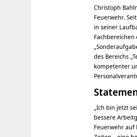
Christoph Bahlm
Feuerwehr. Seit
in seiner Laufb
Fachbereichen d
„Sonderaufgabe
des Bereichs „T
kompetenter un
Personalverant
Statemen
„Ich bin jetzt 
bessere Arbeitg
Feuerwehr auf 
Zeiten – eine b