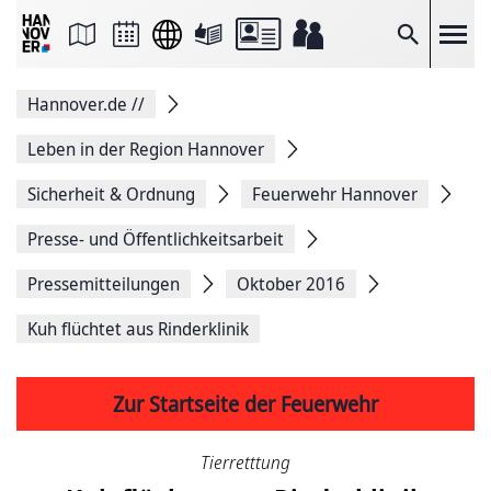
Seite
als
E-
Suche
Mail
versenden
Auf
Hannover.de
//
Facebook
teilen
Auf
Leben in der Region Hannover
X
teilen
Sicherheit & Ordnung
Feuerwehr Hannover
Seitenlink
Kopieren
Presse- und Öffentlichkeitsarbeit
Seite
Drucken
Pressemitteilungen
Oktober 2016
Kuh flüchtet aus Rinderklinik
Zur Startseite der Feuerwehr
Tierretttung