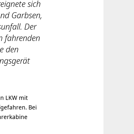
eignete sich
und Garbsen,
unfall. Der
hm fahrenden
te den
ngsgerät
.
en LKW mit
gefahren. Bei
hrerkabine