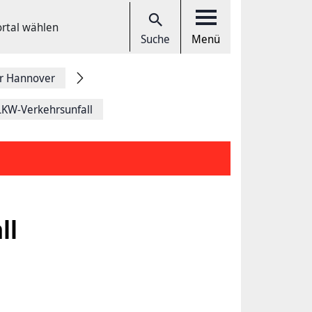
ortal wählen
Suche
Menü
r Hannover
LKW-Verkehrsunfall
ll