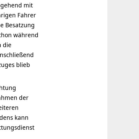
mgehend mit
hrigen Fahrer
ie Besatzung
schon während
 die
Anschließend
zuges blieb
chtung
nahmen der
eiteren
adens kann
ttungsdienst