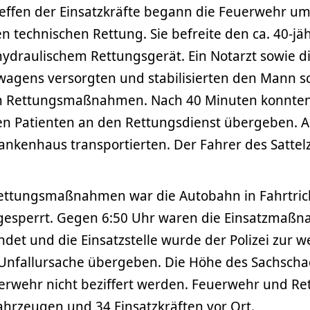
effen der Einsatzkräfte begann die Feuerwehr u
 technischen Rettung. Sie befreite den ca. 40-jä
ydraulischem Rettungsgerät. Ein Notarzt sowie d
wagens versorgten und stabilisierten den Mann 
en Rettungsmaßnahmen. Nach 40 Minuten konnten
den Patienten an den Rettungsdienst übergeben. 
ankenhaus transportierten. Der Fahrer des Sattel
ettungsmaßnahmen war die Autobahn in Fahrtri
gesperrt. Gegen 6:50 Uhr waren die Einsatzmaß
et und die Einsatzstelle wurde der Polizei zur w
 Unfallursache übergeben. Die Höhe des Sachsch
uerwehr nicht beziffert werden. Feuerwehr und Re
ahrzeugen und 34 Einsatzkräften vor Ort.