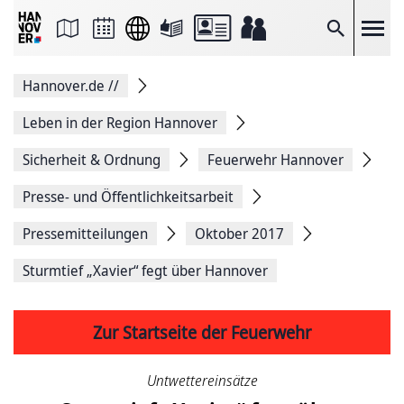
Seite
als
E-
Suche
Mail
versenden
Auf
Hannover.de
//
Facebook
teilen
Auf
Leben in der Region Hannover
X
teilen
Sicherheit & Ordnung
Feuerwehr Hannover
Seitenlink
Kopieren
Presse- und Öffentlichkeitsarbeit
Seite
Drucken
Pressemitteilungen
Oktober 2017
Sturmtief „Xavier“ fegt über Hannover
Zur Startseite der Feuerwehr
Untwettereinsätze