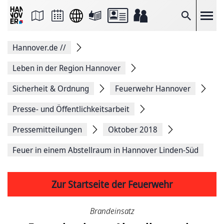
Seite
als
E-
Suche
Mail
versenden
Auf
Hannover.de
//
Facebook
teilen
Auf
Leben in der Region Hannover
X
teilen
Sicherheit & Ordnung
Feuerwehr Hannover
Seitenlink
Kopieren
Presse- und Öffentlichkeitsarbeit
Seite
Drucken
Pressemitteilungen
Oktober 2018
Feuer in einem Abstellraum in Hannover Linden-Süd
Zur Startseite der Feuerwehr
Brandeinsatz