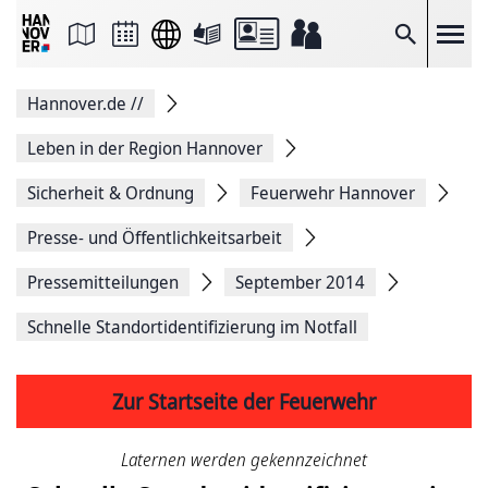
Seite
als
E-
Suche
Mail
versenden
Auf
Hannover.de
//
Facebook
teilen
Auf
Leben in der Region Hannover
X
teilen
Sicherheit & Ordnung
Feuerwehr Hannover
Seitenlink
Kopieren
Presse- und Öffentlichkeitsarbeit
Seite
Drucken
Pressemitteilungen
September 2014
Schnelle Standortidentifizierung im Notfall
Zur Startseite der Feuerwehr
Laternen werden gekennzeichnet