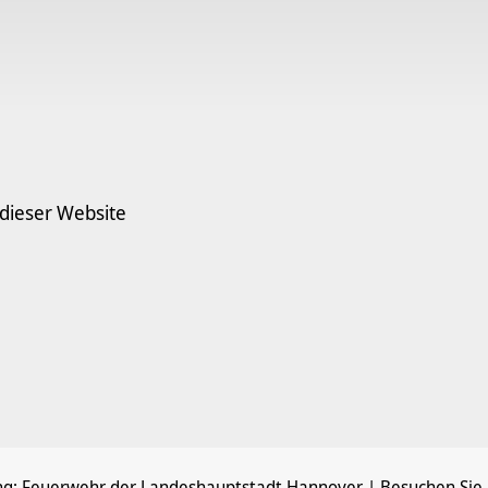
 dieser Website
ng:
Feuerwehr der Landeshauptstadt Hannover
| Besuchen Sie 