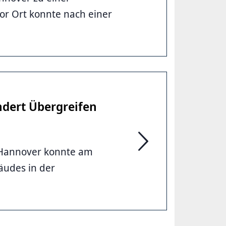
Küchenbrand in einem 
or Ort konnte nach einer
ndert Übergreifen
 Hannover konnte am
Schnelles Eingreifen 
udes in der