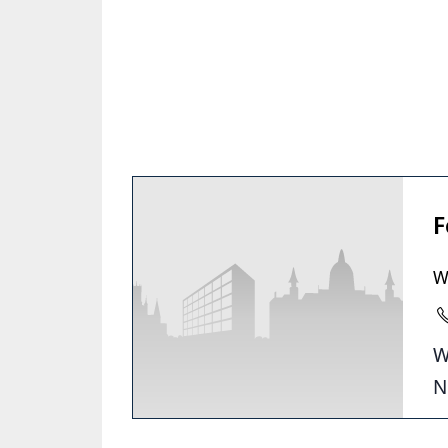
F
W
W
N