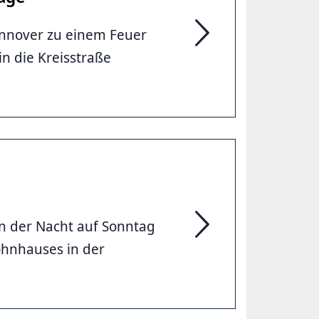
nnover zu einem Feuer
Feuer auf Hallendach 
n die Kreisstraße
in der Nacht auf Sonntag
Anbau in Vahrenwald b
ohnhauses in der