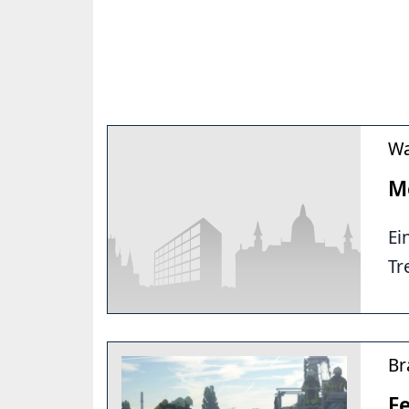
Wa
M
Ei
Tr
Br
F