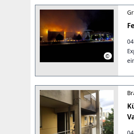
Gr
Fe
04
Ex
©
Ulrich Reinec
ei
Br
K
V
04