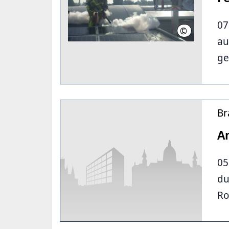
07
©
Feuerwehr Ha
au
ge
Br
A
05
du
Ro