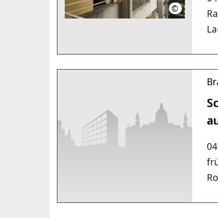
©
Feurwehr Han
Ra
La
Br
S
a
04
fr
Ro