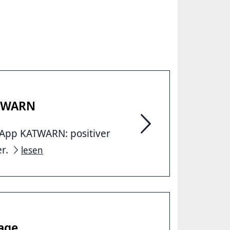
ATWARN
-App KATWARN: positiver
Mehr Bürgerinnen und
er.
lesen
age