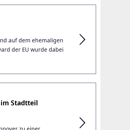
and auf dem ehemaligen
Feuer zerstört Spanisc
vard der EU wurde dabei
m Stadtteil
nnover zu einer