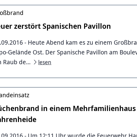
oßbrand
uer zerstört Spanischen Pavillon
.09.2016 - Heute Abend kam es zu einem Großbr
po-Gelände Ost. Der Spanische Pavillon am Boule
ke Photography
n Raub de...
lesen
andeinsatz
üchenbrand in einem Mehrfamilienhaus i
ahrenheide
.09.2016 - Um 12:11 Uhr wurde die Feuerwehr Ha