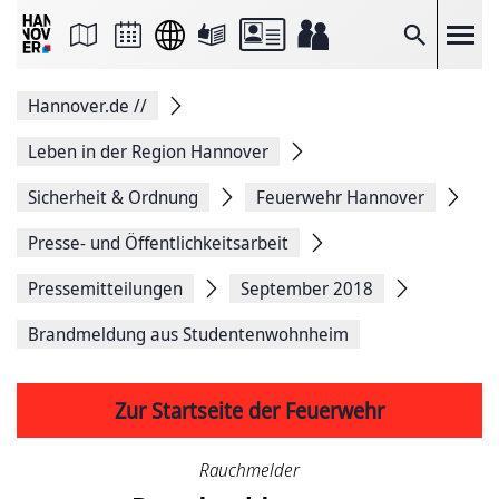
Seite
als
E-
Suche
Mail
versenden
Auf
Hannover.de
//
Facebook
teilen
Auf
Leben in der Region Hannover
X
teilen
Sicherheit & Ordnung
Feuerwehr Hannover
Seitenlink
Kopieren
Presse- und Öffentlichkeitsarbeit
Seite
Drucken
Pressemitteilungen
September 2018
Brandmeldung aus Studentenwohnheim
Zur Startseite der Feuerwehr
Rauchmelder