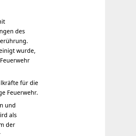
it
engen des
Berührung.
einigt wurde,
e Feuerwehr
lkräfte für die
ge Feuerwehr.
en und
rd als
em der
t