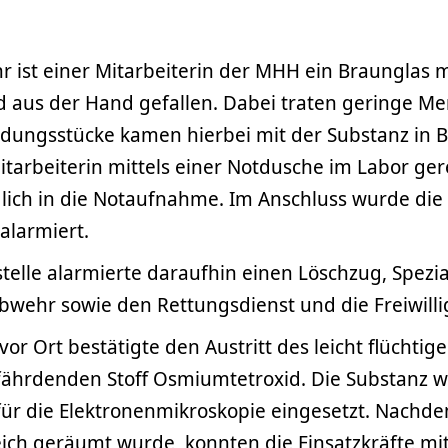
 ist einer Mitarbeiterin der MHH ein Braunglas m
 aus der Hand gefallen. Dabei traten geringe M
eidungsstücke kamen hierbei mit der Substanz in 
tarbeiterin mittels einer Notdusche im Labor ger
glich in die Notaufnahme. Im Anschluss wurde di
alarmiert.
stelle alarmierte daraufhin einen Löschzug, Spezia
wehr sowie den Rettungsdienst und die Freiwilli
or Ort bestätigte den Austritt des leicht flüchtig
ährdenden Stoff Osmiumtetroxid. Die Substanz wi
für die Elektronenmikroskopie eingesetzt. Nachd
ich geräumt wurde, konnten die Einsatzkräfte mi