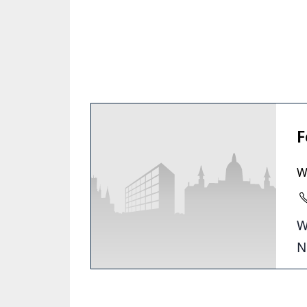
F
W
W
N