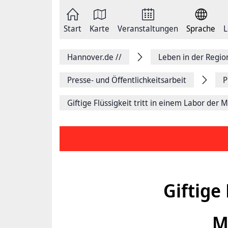
Zum
Seite
Inhalt
als
springen
E-
Zur
Mail
Start
Karte
Veranstaltungen
Sprache
L
Hauptnavigation
versenden
springen
Auf
Facebook
Hannover.de
//
Leben in der Regi
teilen
Auf
X
Presse- und Öffentlichkeitsarbeit
P
teilen
Seitenlink
Giftige Flüssigkeit tritt in einem Labor der
Kopieren
Seite
Drucken
Giftige
M