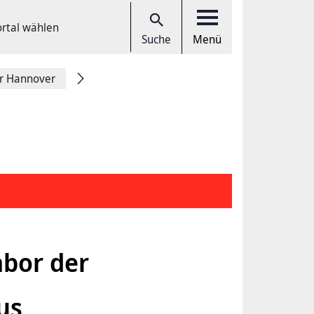
ortal wählen
Suche
Menü
r Hannover
abor der
us