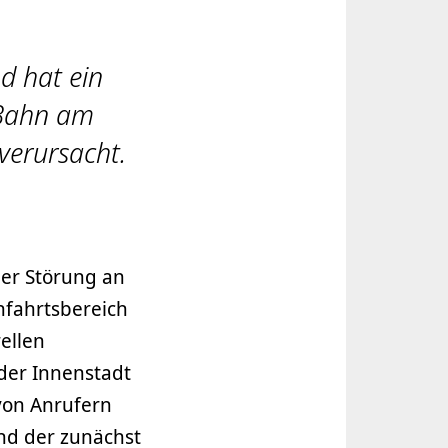
d hat ein
 Bahn am
erursacht.
ner Störung an
nfahrtsbereich
ellen
der Innenstadt
von Anrufern
und der zunächst