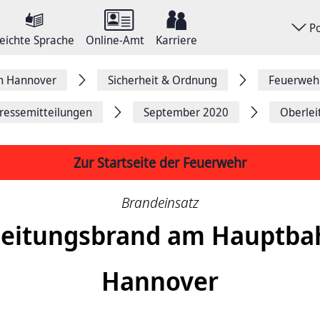
P
eichte Sprache
Online-Amt
Karriere
on Hannover
Sicherheit & Ordnung
Feuerweh
ressemitteilungen
September 2020
Oberle
Zur Startseite der Feuerwehr
Brandeinsatz
leitungsbrand am Hauptba
Hannover