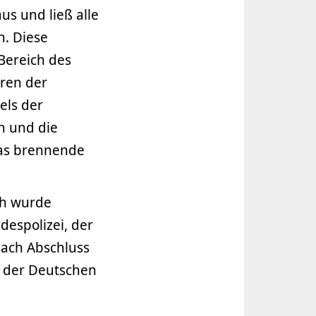
us und ließ alle
n. Diese
Bereich des
ren der
els der
en und die
das brennende
ch wurde
despolizei, der
Nach Abschluss
 der Deutschen