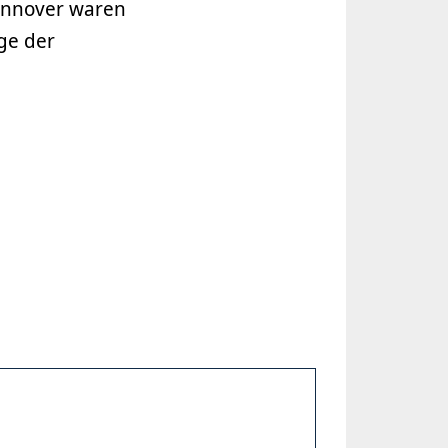
annover waren
ge der