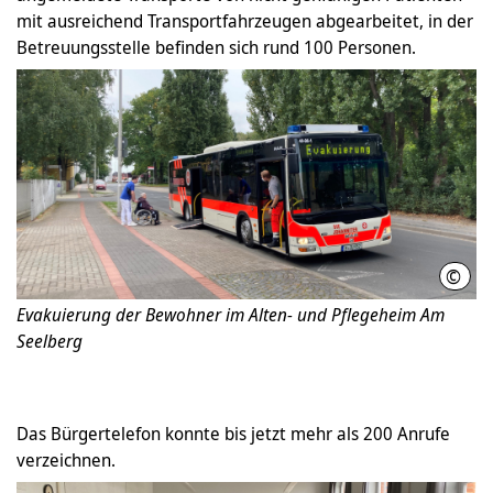
mit ausreichend Transportfahrzeugen abgearbeitet, in der
Betreuungsstelle befinden sich rund 100 Personen.
©
Feue
Evakuierung der Bewohner im Alten- und Pflegeheim Am
Seelberg
Das Bürgertelefon konnte bis jetzt mehr als 200 Anrufe
verzeichnen.