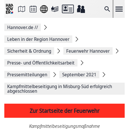
Seite
als
E-
Suche
Mail
versenden
Auf
Hannover.de
//
Facebook
teilen
Auf
Leben in der Region Hannover
X
teilen
Sicherheit & Ordnung
Feuerwehr Hannover
Seitenlink
Kopieren
Presse- und Öffentlichkeitsarbeit
Seite
Drucken
Pressemitteilungen
September 2021
Kampfmittelbeseitigung in Misburg-Süd erfolgreich
abgeschlossen
Zur Startseite der Feuerwehr
Kampfmittel­beseitigungs­maßnahme