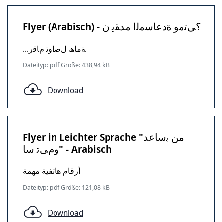
Flyer (Arabisch) - ؟ﻰﺗﻣو ةدﻋﺎﺳﻣﻟا مدﻘﯾ ن
...ﺔﻣﺎھ لﺻاوﺗ مﺎﻗر
Dateityp: pdf Größe: 438,94 kB
Download
Flyer in Leichter Sprache "من ﯾساعد
ومﻰﺗ سا" - Arabisch
أرقام هاتفية مهمة
Dateityp: pdf Größe: 121,08 kB
Download