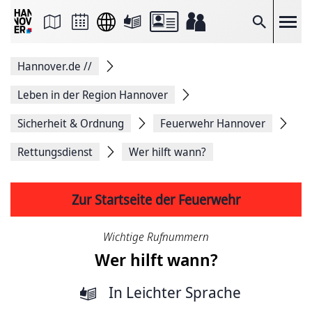
Seite
als
E-
Suche
Mail
versenden
Auf
Hannover.de
//
Facebook
teilen
Auf
Leben in der Region Hannover
X
teilen
Sicherheit & Ordnung
Feuerwehr Hannover
Seitenlink
Kopieren
Rettungsdienst
Wer hilft wann?
Seite
Drucken
Zur Startseite der Feuerwehr
Wichtige Rufnummern
Wer hilft wann?
In Leichter Sprache