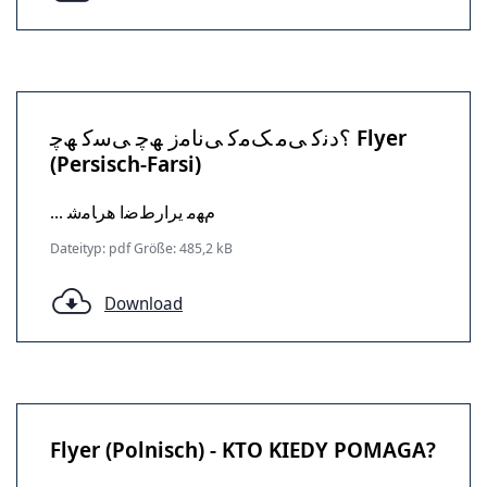
؟دﻧﮐ ﯽﻣ ﮏﻣﮐ ﯽﻧﺎﻣز ﮫﭼ ﯽﺳﮐ ﮫﭼ Flyer
(Persisch-Farsi)
... مﮭﻣ یرارطﺿا هرﺎﻣﺷ
Dateityp: pdf Größe: 485,2 kB
Download
Flyer (Polnisch) - KTO KIEDY POMAGA?