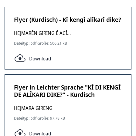
Flyer (Kurdisch) - Kî kengî alîkarî dike?
HEJMARÊN GIRING Ê ACÎ...
Dateityp: pdf Größe: 506,21 kB
Download
Flyer in Leichter Sprache "KÎ DI KENGÎ
DE ALÎKARI DIKE?" - Kurdisch
HEJMARA GIRENG
Dateityp: pdf Größe: 97,78 kB
Download