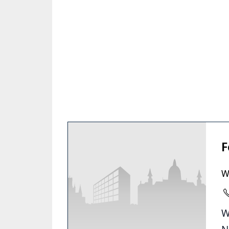
F
W
W