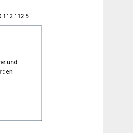
0 112 112 5
wie und
erden