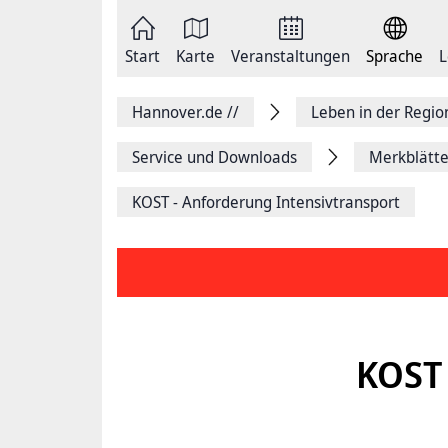
Zum
Seite
Inhalt
als
springen
E-
Zur
Mail
Start
Karte
Veranstaltungen
Sprache
L
Hauptnavigation
versenden
springen
Auf
Facebook
Hannover.de
//
Leben in der Regi
teilen
Auf
X
Service und Downloads
Merkblätte
teilen
Seitenlink
KOST - Anforderung Intensivtransport
Kopieren
Seite
Drucken
KOST 