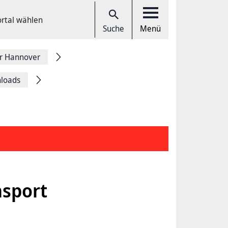
ortal wählen
Suche
Menü
r Hannover
nloads
nsport