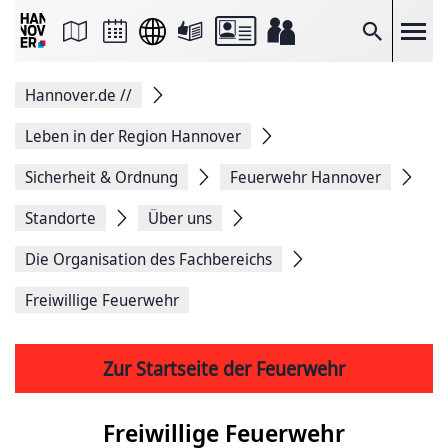
Seite
als
E-
Suche
Mail
versenden
Auf
Hannover.de
//
Facebook
teilen
Auf
Leben in der Region Hannover
X
teilen
Sicherheit & Ordnung
Feuerwehr Hannover
Seitenlink
Kopieren
Standorte
Über uns
Seite
Drucken
Die Organisation des Fachbereichs
Freiwillige Feuerwehr
Zur Startseite der Feuerwehr
Freiwillige Feuerwehr