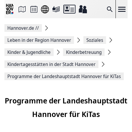
Seite
als
E-
Suche
Mail
versenden
Auf
Hannover.de
//
Facebook
teilen
Auf
Leben in der Region Hannover
Soziales
X
teilen
Kinder & Jugendliche
Kinderbetreuung
Seitenlink
Kopieren
Kindertagesstätten in der Stadt Hannover
Seite
Drucken
Programme der Landeshauptstadt Hannover für KiTas
Programme der Landeshauptstadt
Hannover für KiTas