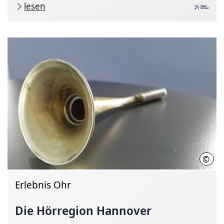
lesen
©
Regi
Erlebnis Ohr
Die Hörregion Hannover