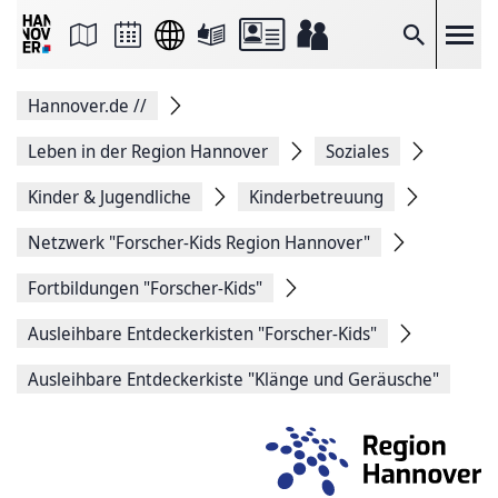
Seite
als
E-
Suche
Mail
versenden
Auf
Hannover.de
//
Facebook
teilen
Auf
Leben in der Region Hannover
Soziales
X
teilen
Kinder & Jugendliche
Kinderbetreuung
Seitenlink
Kopieren
Netzwerk "Forscher-Kids Region Hannover"
Seite
Drucken
Fortbildungen "Forscher-Kids"
Ausleihbare Entdeckerkisten "Forscher-Kids"
Ausleihbare Entdeckerkiste "Klänge und Geräusche"