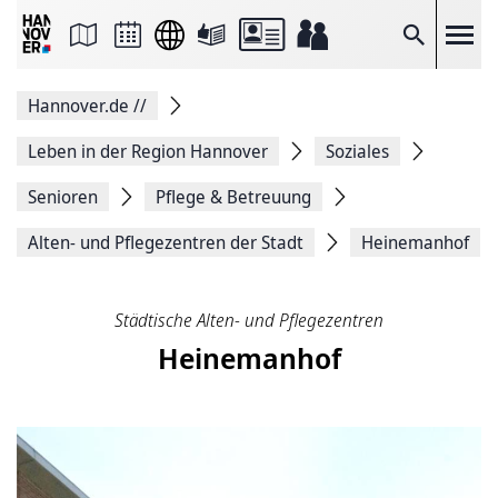
Seite
als
E-
Suche
Mail
versenden
Auf
Hannover.de
//
Facebook
teilen
Auf
Leben in der Region Hannover
Soziales
X
teilen
Senioren
Pflege & Betreuung
Seitenlink
Kopieren
Alten- und Pflegezentren der Stadt
Heinemanhof
Seite
Drucken
Städtische Alten- und Pflegezentren
Heinemanhof