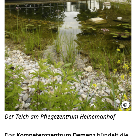
©
LHH
Der Teich am Pflegezentrum Heinemanhof
Das
Kompetenzzentrum Demenz
bündelt die