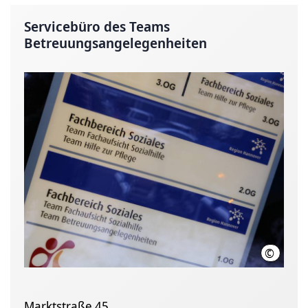
Servicebüro des Teams
Betreuungsangelegenheiten
©
Region 
Marktstraße 45 ,