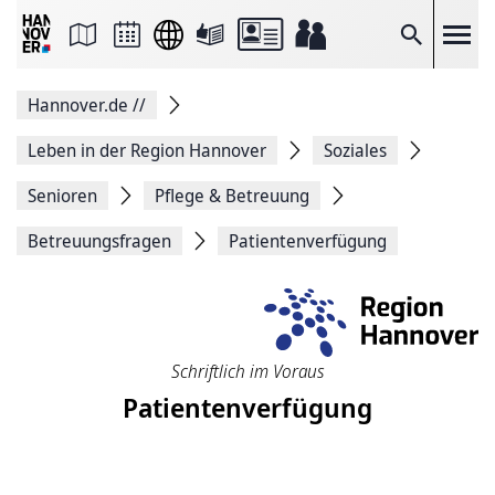
Seite
als
E-
Suche
Mail
versenden
Auf
Hannover.de
//
Facebook
teilen
Auf
Leben in der Region Hannover
Soziales
X
teilen
Senioren
Pflege & Betreuung
Seitenlink
Kopieren
Betreuungsfragen
Patientenverfügung
Seite
Drucken
Schriftlich im Voraus
Patientenverfügung