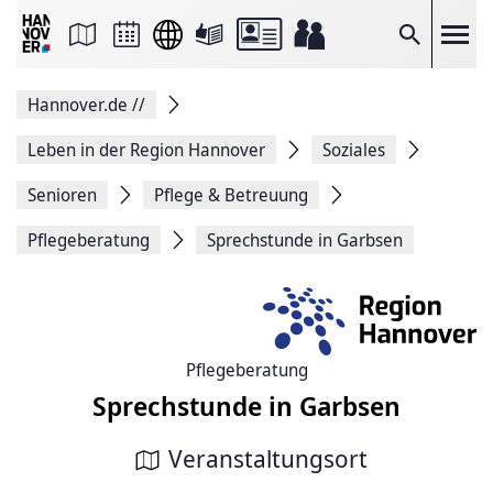
Seite
als
E-
Suche
Mail
versenden
Auf
Hannover.de
//
Facebook
teilen
Auf
Leben in der Region Hannover
Soziales
X
teilen
Senioren
Pflege & Betreuung
Seitenlink
Kopieren
Pflegeberatung
Sprechstunde in Garbsen
Seite
Drucken
Pflegeberatung
Sprechstunde in Garbsen
Veranstaltungsort