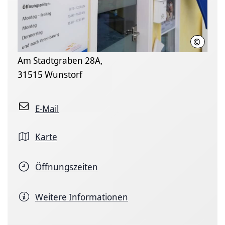
©
Region 
Am Stadtgraben 28A,
31515 Wunstorf
E-Mail
Karte
Öffnungszeiten
Weitere Informationen