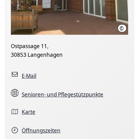
©
Region 
Ostpassage 11,
30853 Langenhagen
E-Mail
Senioren- und Pflegestützpunkte
Karte
Öffnungszeiten