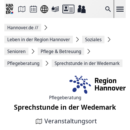
Seite
als
E-
Suche
Mail
versenden
Auf
Hannover.de
//
Facebook
teilen
Auf
Leben in der Region Hannover
Soziales
X
teilen
Senioren
Pflege & Betreuung
Seitenlink
Kopieren
Pflegeberatung
Sprechstunde in der Wedemark
Seite
Drucken
Pflegeberatung
Sprechstunde in der Wedemark
Veranstaltungsort