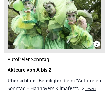
©
Thomas
Autofreier Sonntag
Akteure von A bis Z
Übersicht der Beteiligten beim "Autofreien
Sonntag – Hannovers Klimafest".
lesen