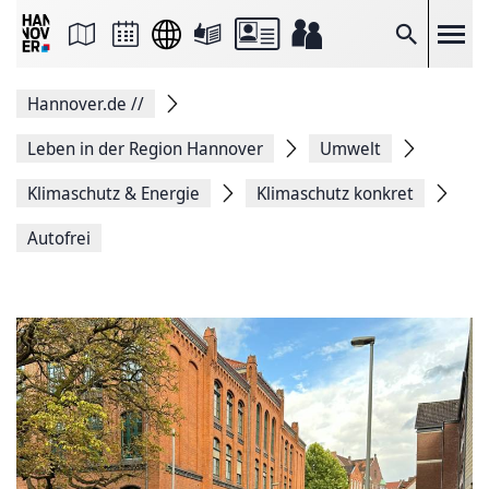
Seite
als
E-
Suche
Mail
versenden
Auf
Hannover.de
//
Facebook
teilen
Auf
Leben in der Region Hannover
Umwelt
X
teilen
Klimaschutz & Energie
Klimaschutz konkret
Seitenlink
Kopieren
Autofrei
Seite
Drucken