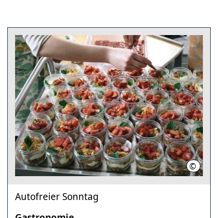
©
Nader I
Autofreier Sonntag
Gastronomie