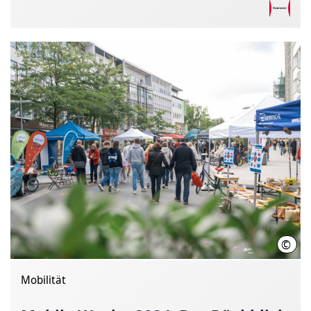
©
LHH/
Mobilität