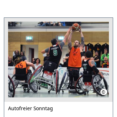
©
Team zu
Autofreier Sonntag