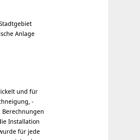
Stadtgebiet
mische Anlage
ckelt und für
chneigung, -
nd Berechnungen
ie Installation
wurde für jede