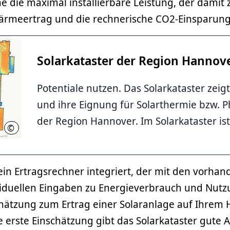
e die maximal installierbare Leistung, der damit 
ärmeertrag und die rechnerische CO2-Einsparung 
Solarkataster der Region Hannov
Potentiale nutzen. Das Solarkataster zeig
und ihre Eignung für Solarthermie bzw. Ph
der Region Hannover. Im Solarkataster ist 
©
Region Hannover
 ein Ertragsrechner integriert, der mit den vorha
viduellen Eingaben zu Energieverbrauch und Nut
chätzung zum Ertrag einer Solaranlage auf Ihrem
ine erste Einschätzung gibt das Solarkataster gute 