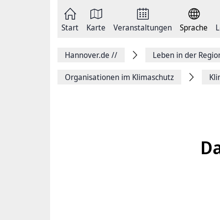
Zum
Seite
Inhalt
als
springen
E-
Zur
Mail
Start
Karte
Veranstaltungen
Sprache
L
Hauptnavigation
versenden
springen
Auf
Facebook
Hannover.de
//
Leben in der Regi
teilen
Auf
X
Organisationen im Klimaschutz
Kl
teilen
Seitenlink
Kopieren
Seite
Drucken
Da