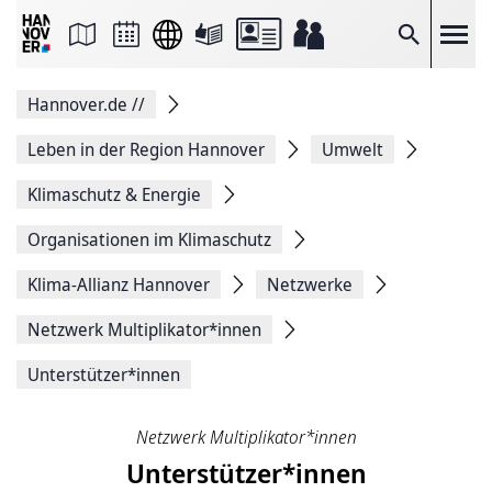
Seite
als
E-
Suche
Mail
versenden
Auf
Hannover.de
//
Facebook
teilen
Auf
Leben in der Region Hannover
Umwelt
X
teilen
Klimaschutz & Energie
Seitenlink
Kopieren
Organisationen im Klimaschutz
Seite
Drucken
Klima-Allianz Hannover
Netzwerke
Netzwerk Multiplikator*innen
Unterstützer*innen
Netzwerk Multiplikator*innen
Unterstützer*innen