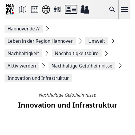
Seite
als
E-
Suche
Mail
versenden
Auf
Hannover.de
//
Facebook
teilen
Auf
Leben in der Region Hannover
Umwelt
X
teilen
Nachhaltigkeit
Nachhaltigkeitsbüro
Seitenlink
Kopieren
Aktiv werden
Nachhaltige Ge(o)heimnisse
Seite
Drucken
Innovation und Infrastruktur
Nachhaltige Ge(o)heimnisse
Innovation und Infrastruktur