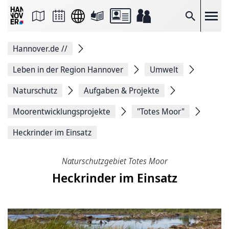
Seite
als
E-
Suche
Mail
versenden
Auf
Hannover.de
//
Facebook
teilen
Auf
Leben in der Region Hannover
Umwelt
X
teilen
Naturschutz
Aufgaben & Projekte
Seitenlink
Kopieren
Moorentwicklungsprojekte
"Totes Moor"
Seite
Drucken
Heckrinder im Einsatz
Naturschutzgebiet Totes Moor
Heckrinder im Einsatz