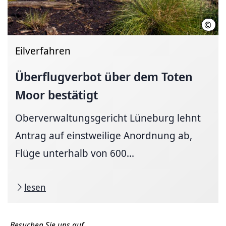
©
Regi
Eilverfahren
Überflugverbot über dem Toten
Moor bestätigt
Oberverwaltungsgericht Lüneburg lehnt
Antrag auf einstweilige Anordnung ab,
Flüge unterhalb von 600...
lesen
Besuchen Sie uns auf