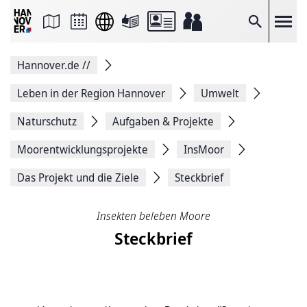
Seite
als
E-
Suche
Mail
versenden
Auf
Hannover.de
//
Facebook
teilen
Auf
Leben in der Region Hannover
Umwelt
X
teilen
Naturschutz
Aufgaben & Projekte
Seitenlink
Kopieren
Moorentwicklungsprojekte
InsMoor
Seite
Drucken
Das Projekt und die Ziele
Steckbrief
Insekten beleben Moore
Steckbrief