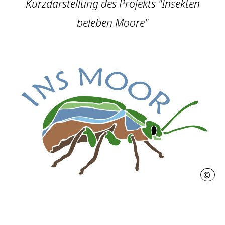
Kurzdarstellung des Projekts "Insekten
beleben Moore"
©
C. Z