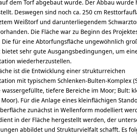
, auf dem Torf abgebaut wurde. Der Abbau wurde 
stellt. Deswegen sind noch ca. 250 cm Resttorfauf
ztem Weißtorf und darunterliegendem Schwarzto
orhanden. Die Fläche war zu Beginn des Projekte
. Die für eine Abtorfungsfläche ungewöhnlich gro
t bietet sehr gute Ausgangsbedingungen, um eine
tion wiederherzustellen.
läche ist die Entwicklung einer strukturreichen
tion mit typischem Schlenken-Bulten-Komplex (S
e wassergefüllte, tiefere Bereiche im Moor; Bult: k
oor). Für die Anlage eines kleinflächigen Stando
oberfläche zunächst in Wellenform modelliert wer
ient in der Fläche hergestellt werden, der unters
ngen abbildet und Strukturvielfalt schafft. Es fo