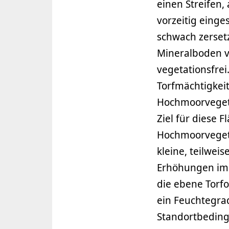
einen Streifen
vorzeitig einge
schwach zerset
Mineralboden v
vegetationsfrei
Torfmächtigkei
Hochmoorvegeta
Ziel für diese F
Hochmoorvegeta
kleine, teilweis
Erhöhungen im M
die ebene Torf
ein Feuchtegrad
Standortbedingu