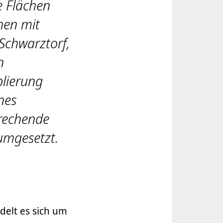
e Flächen
hen mit
Schwarztorf,
n
lierung
nes
prechende
umgesetzt.
delt es sich um