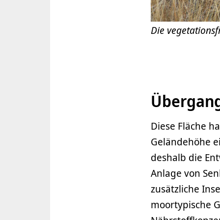
Die vegetations
Übergang
Diese Fläche h
Geländehöhe ei
deshalb die En
Anlage von Senk
zusätzliche Ins
moortypische G