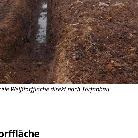
reie Weißtorffläche direkt nach Torfabbau
orffläche