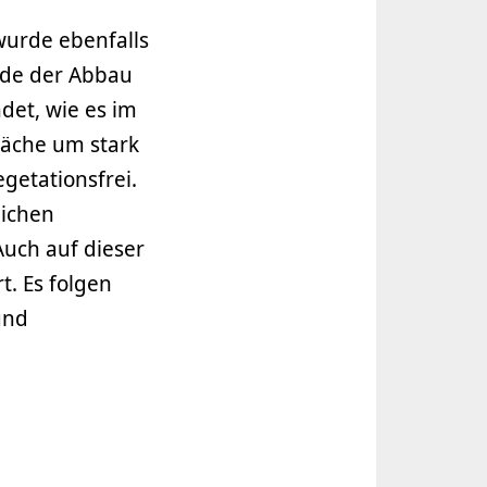
 wurde ebenfalls
rde der Abbau
det, wie es im
läche um stark
getationsfrei.
eichen
uch auf dieser
t. Es folgen
und