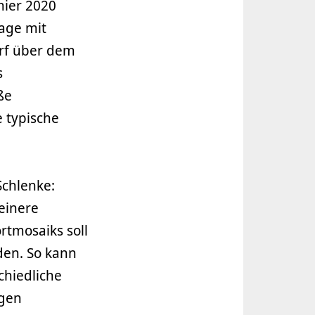
hier 2020
lage mit
rf über dem
s
ße
 typische
chlenke:
leinere
rtmosaiks soll
den. So kann
chiedliche
lgen