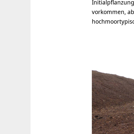
Initialpflanzun
vorkommen, abe
hochmoortypisc