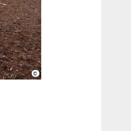
©
M. Reich