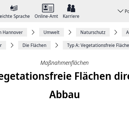
P
eichte Sprache
Online-Amt
Karriere
on Hannover
Umwelt
Naturschutz
A
r
Die Flächen
Typ A: Vegetationsfreie Fläch
Maßnahmenflächen
egetationsfreie Flächen di
Abbau