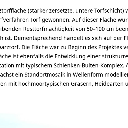
torffläche (stärker zersetzte, untere Torfschicht)
rfverfahren Torf gewonnen. Auf dieser Fläche wu
leibenden Resttorfmächtigkeit von 50–100 cm been
h ist. Dementsprechend handelt es sich auf der F
arztorf. Die Fläche war zu Beginn des Projektes ve
läche ist ebenfalls die Entwicklung einer strukturr
tion mit typischem Schlenken-Bulten-Komplex. A
ächst ein Standortmosaik in Wellenform modellier
ngen mit hochmoortypischen Gräsern, Heidearten 