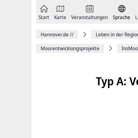
Zum
Seite
Inhalt
als
springen
E-
Zur
Mail
Start
Karte
Veranstaltungen
Sprache
L
Hauptnavigation
versenden
springen
Auf
Facebook
Hannover.de
//
Leben in der Regi
teilen
Auf
X
Moorentwicklungsprojekte
InsMoo
teilen
Seitenlink
Kopieren
Seite
Drucken
Typ A: V