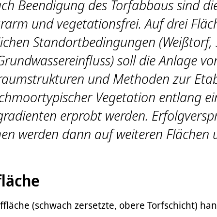
ach Beendigung des Torfabbaus sind di
urarm und vegetationsfrei. Auf drei Fläc
lichen Standortbedingungen (Weißtorf, 
Grundwassereinfluss) soll die Anlage vo
raumstrukturen und Methoden zur Etab
chmoortypischer Vegetation entlang ei
radienten erprobt werden. Erfolgvers
 werden dann auf weiteren Flächen 
fläche
ffläche (schwach zersetzte, obere Torfschicht) han