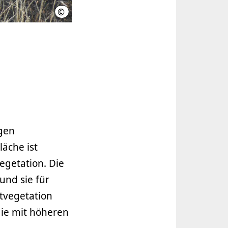
©
M. Reich
igen
äche ist
egetation. Die
und sie für
rtvegetation
die mit höheren