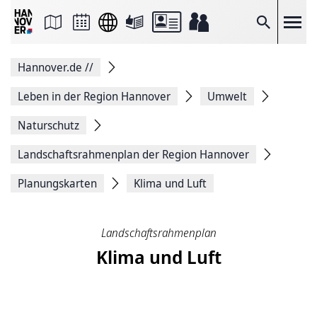
Seite
als
E-
Suche
Mail
versenden
Auf
Hannover.de
//
Facebook
teilen
Auf
Leben in der Region Hannover
Umwelt
X
teilen
Naturschutz
Seitenlink
Kopieren
Landschaftsrahmenplan der Region Hannover
Seite
Drucken
Planungskarten
Klima und Luft
Landschaftsrahmenplan
Klima und Luft