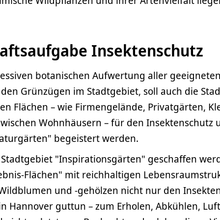
imische Wildpflanzen und ihrer Artenvielfalt lieg
haftsaufgabe Insektenschutz
essiven botanischen Aufwertung aller geeigneten
in den Grünzügen im Stadtgebiet, soll auch die Stad
ten Flächen – wie Firmengelände, Privatgärten, K
wischen Wohnhäusern – für den Insektenschutz 
aturgärten" begeistert werden.
 Stadtgebiet "Inspirationsgärten" geschaffen werd
lebnis-Flächen" mit reichhaltigen Lebensraumstru
Wildblumen und -gehölzen nicht nur den Insekte
n Hannover guttun – zum Erholen, Abkühlen, Luf