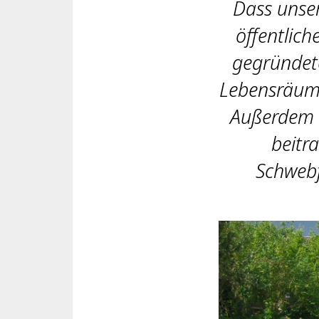
Dass unser
öffentlic
gegründet
Lebensräume
Außerdem s
beitr
Schwebf