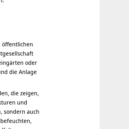
en.
 öffentlichen
tgesellschaft
leingärten oder
und die Anlage
en, die zeigen,
kturen und
n, sondern auch
tbefeuchten,