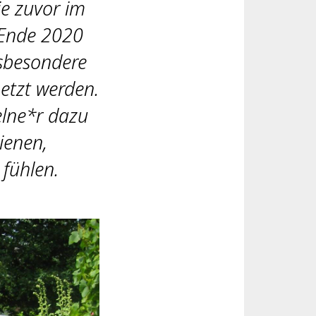
je zuvor im
 Ende 2020
sbesondere
etzt werden.
elne*r dazu
ienen,
 fühlen.