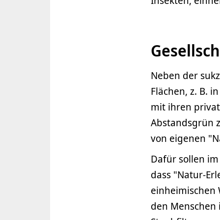
Insekten, einhe
Gesellsc
Neben der sukz
Flächen, z. B. 
mit ihren priva
Abstandsgrün z
von eigenen "N
Dafür sollen im
dass "Natur-Er
einheimischen 
den Menschen i