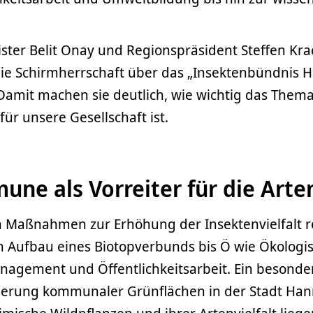
ter Belit Onay und Regionspräsident Steffen Kr
e Schirmherrschaft über das „Insektenbündnis 
mit machen sie deutlich, wie wichtig das Them
für unsere Gesellschaft ist.
ne als Vorreiter für die Arten
n Maßnahmen zur Erhöhung der Insektenvielfalt r
m Aufbau eines Biotopverbunds bis Ö wie Ökologi
agement und Öffentlichkeitsarbeit. Ein besonder
serung kommunaler Grünflächen in der Stadt Han