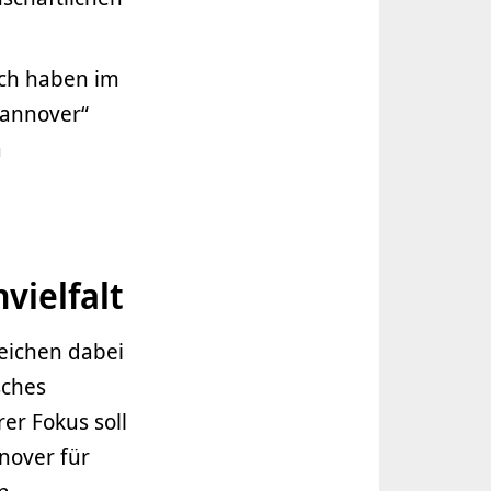
ach haben im
Hannover“
a
vielfalt
eichen dabei
sches
er Fokus soll
nover für