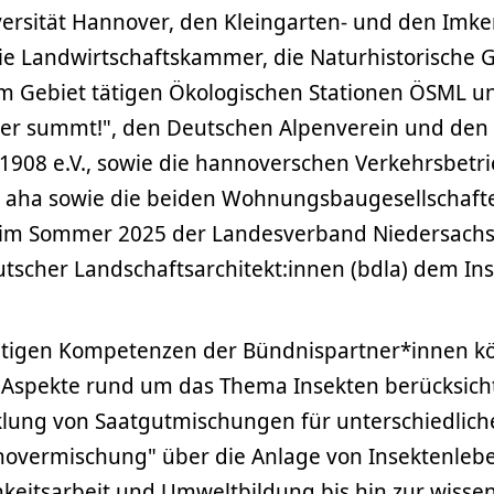
versität Hannover, den Kleingarten- und den Imk
ie Landwirtschaftskammer, die Naturhistorische G
im Gebiet tätigen Ökologischen Stationen ÖSML 
er summt!", den Deutschen Alpenverein und den 
1908 e.V., sowie die hannoverschen Verkehrsbetri
r aha sowie die beiden Wohnungsbaugesellschaf
st im Sommer 2025 der Landesverband Niedersac
tscher Landschaftsarchitekt:innen (bdla) dem In
ältigen Kompetenzen der Bündnispartner*innen 
 Aspekte rund um das Thema Insekten berücksich
klung von Saatgutmischungen für unterschiedlich
novermischung" über die Anlage von Insektenle
hkeitsarbeit und Umweltbildung bis hin zur wisse