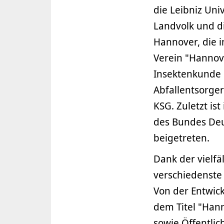
die Leibniz Uni
Landvolk und d
Hannover, die 
Verein "Hannov
Insektenkunde 
Abfallentsorge
KSG. Zuletzt i
des Bundes Deu
beigetreten.
Dank der vielf
verschiedenste
Von der Entwic
dem Titel "Han
sowie Öffentlic