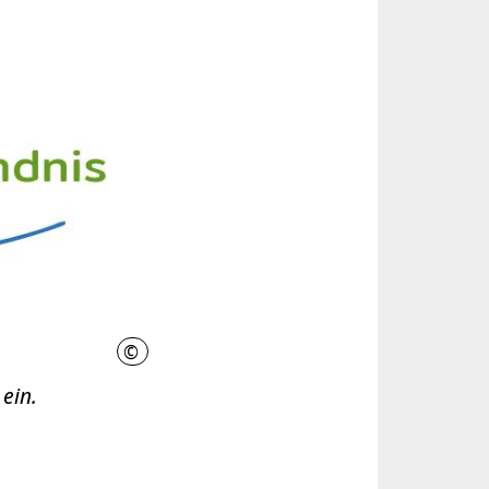
©
LHH
 ein.