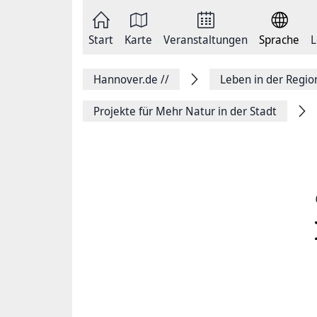
Zum
Seite
Inhalt
als
springen
E-
Zur
Mail
Start
Karte
Veranstaltungen
Sprache
L
Hauptnavigation
versenden
springen
Auf
Facebook
Hannover.de
//
Leben in der Regi
teilen
Auf
X
Projekte für Mehr Natur in der Stadt
teilen
Seitenlink
Kopieren
Seite
Drucken