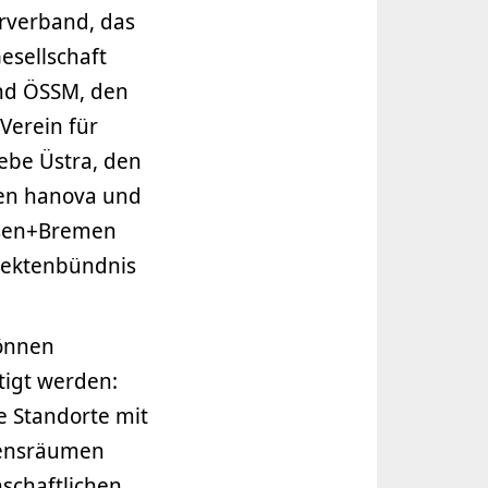
erverband, das
esellschaft
und ÖSSM, den
Verein für
ebe Üstra, den
ten hanova und
hsen+Bremen
sektenbündnis
können
tigt werden:
e Standorte mit
bensräumen
nschaftlichen