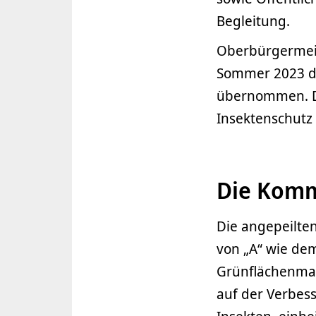
Begleitung.
Oberbürgermeis
Sommer 2023 di
übernommen. Da
Insektenschutz 
Die Kommu
Die angepeilte
von „A“ wie de
Grünflächenman
auf der Verbes