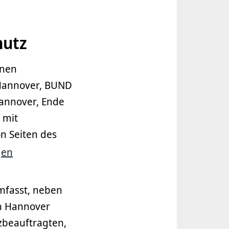
hutz
enen
 Hannover, BUND
annover, Ende
 mit
n Seiten des
gen
umfasst, neben
n Hannover
zbeauftragten,