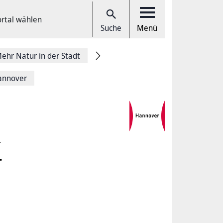
ortal wählen
Suche
Menü
ehr Natur in der Stadt
annover
.
r