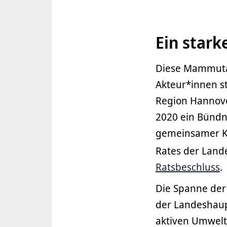
Ein stark
Diese Mammutau
Akteur*innen s
Region Hannove
2020 ein Bündn
gemeinsamer Kr
Rates der Land
Ratsbeschluss
.
Die Spanne der 
der Landeshaup
aktiven Umwelt