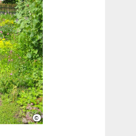
©
Georg Wilhelm