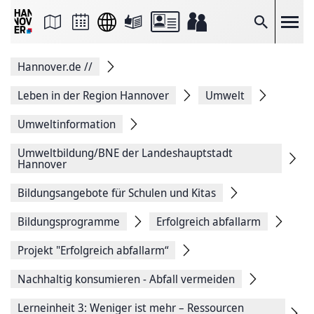
Seite
als
E-
Suche
Mail
versenden
Auf
Hannover.de
//
Facebook
teilen
Auf
Leben in der Region Hannover
Umwelt
X
teilen
Umweltinformation
Seitenlink
Kopieren
Umweltbildung/BNE der Landeshauptstadt
Seite
Hannover
Drucken
Bildungsangebote für Schulen und Kitas
Bildungsprogramme
Erfolgreich abfallarm
Projekt "Erfolgreich abfallarm“
Nachhaltig konsumieren - Abfall vermeiden
Lerneinheit 3: Weniger ist mehr – Ressourcen