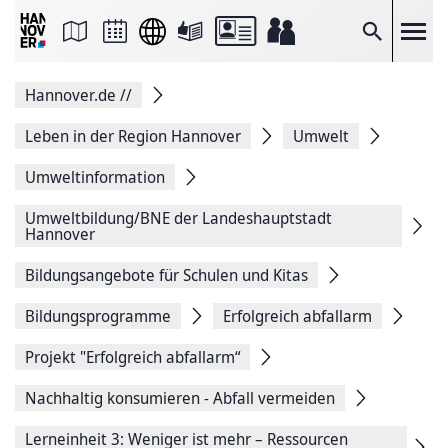
Seite
als
E-
Suche
Mail
versenden
Auf
Hannover.de
//
Facebook
teilen
Auf
Leben in der Region Hannover
Umwelt
X
teilen
Umweltinformation
Seitenlink
Kopieren
Umweltbildung/BNE der Landeshauptstadt
Seite
Hannover
Drucken
Bildungsangebote für Schulen und Kitas
Bildungsprogramme
Erfolgreich abfallarm
Projekt "Erfolgreich abfallarm“
Nachhaltig konsumieren - Abfall vermeiden
Lerneinheit 3: Weniger ist mehr – Ressourcen