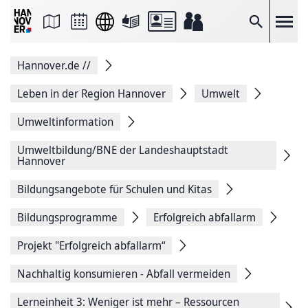
Seite
als
E-
Suche
Mail
versenden
Auf
Hannover.de
//
Facebook
teilen
Auf
Leben in der Region Hannover
Umwelt
X
teilen
Umweltinformation
Seitenlink
Kopieren
Umweltbildung/BNE der Landeshauptstadt
Seite
Hannover
Drucken
Bildungsangebote für Schulen und Kitas
Bildungsprogramme
Erfolgreich abfallarm
Projekt "Erfolgreich abfallarm“
Nachhaltig konsumieren - Abfall vermeiden
Lerneinheit 3: Weniger ist mehr – Ressourcen