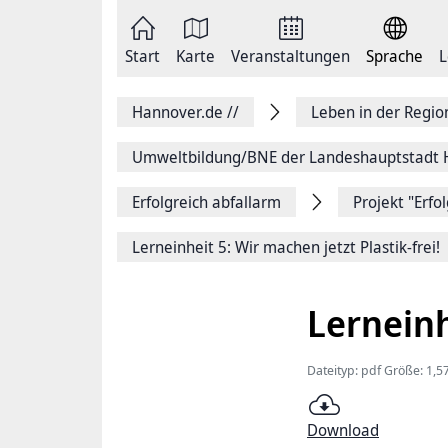
Zum
Seite
Inhalt
als
springen
E-
Zur
Mail
Start
Karte
Veranstaltungen
Sprache
L
Hauptnavigation
versenden
springen
Auf
Facebook
Hannover.de
//
Leben in der Regi
teilen
Auf
X
Umweltbildung/BNE der Landeshauptstadt
teilen
Seitenlink
Erfolgreich abfallarm
Projekt "Erfo
Kopieren
Seite
Drucken
Lerneinheit 5: Wir machen jetzt Plastik-frei!
Lerneinh
Dateityp: pdf Größe: 1,
Download