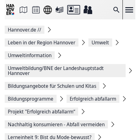
Seite
als
E-
Suche
Mail
versenden
Auf
Hannover.de
//
Facebook
teilen
Auf
Leben in der Region Hannover
Umwelt
X
teilen
Umweltinformation
Seitenlink
Kopieren
Umweltbildung/BNE der Landeshauptstadt
Seite
Hannover
Drucken
Bildungsangebote für Schulen und Kitas
Bildungsprogramme
Erfolgreich abfallarm
Projekt "Erfolgreich abfallarm“
Nachhaltig konsumieren - Abfall vermeiden
Lerneinheit 9: Bist du Mode-bewusst?