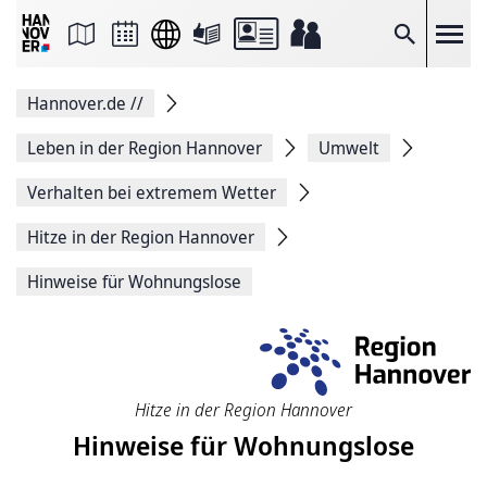
Seite
als
E-
Suche
Mail
versenden
Auf
Hannover.de
//
Facebook
teilen
Auf
Leben in der Region Hannover
Umwelt
X
teilen
Verhalten bei extremem Wetter
Seitenlink
Kopieren
Hitze in der Region Hannover
Seite
Drucken
Hinweise für Wohnungslose
Hitze in der Region Hannover
Hinweise für Wohnungslose