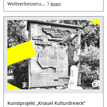
Weltverbesseru...
lesen
©
Cameo K
Kunstprojekt „Knäuel Kulturdreieck“