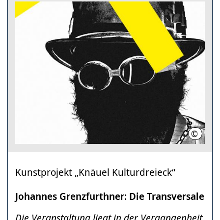
©
monoch
Kunstprojekt „Knäuel Kulturdreieck“
Johannes Grenzfurthner: Die Transversale
Die Veranstaltung liegt in der Vergangenheit