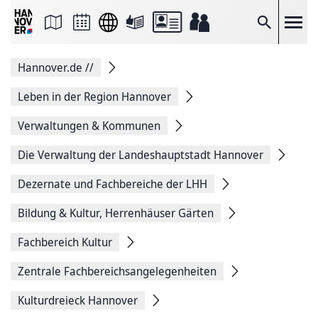
Seite
als
E-
Suche
Mail
versenden
Auf
Hannover.de
//
Facebook
teilen
Auf
Leben in der Region Hannover
X
teilen
Verwaltungen & Kommunen
Seitenlink
Kopieren
Die Verwaltung der Landeshauptstadt Hannover
Seite
Drucken
Dezernate und Fachbereiche der LHH
Bildung & Kultur, Herrenhäuser Gärten
Fachbereich Kultur
Zentrale Fachbereichsangelegenheiten
Kulturdreieck Hannover