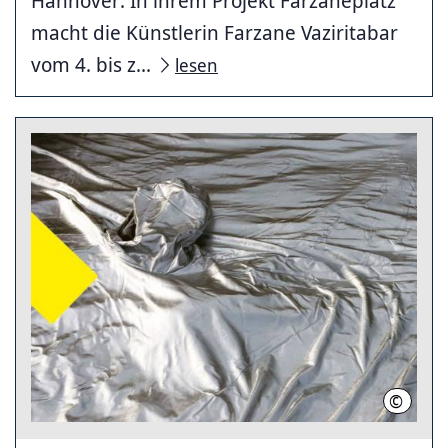
Hannover: In ihrem Projekt Farzaneplatz
macht die Künstlerin Farzane Vaziritabar
vom 4. bis z...
lesen
©
transpa