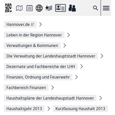
Seite
als
E-
Suche
Mail
versenden
Auf
Hannover.de
//
Facebook
teilen
Auf
Leben in der Region Hannover
X
teilen
Verwaltungen & Kommunen
Seitenlink
Kopieren
Die Verwaltung der Landeshauptstadt Hannover
Seite
Drucken
Dezernate und Fachbereiche der LHH
Finanzen, Ordnung und Feuerwehr
Fachbereich Finanzen
Haushaltspläne der Landeshaupstadt Hannover
Haushaltsjahr 2013
Kurzfassung Haushalt 2013