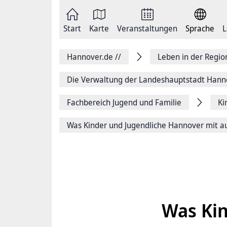
Zum
Seite
Inhalt
als
springen
E-
Zur
Mail
Start
Karte
Veranstaltungen
Sprache
L
Hauptnavigation
versenden
springen
Auf
Facebook
Hannover.de
//
Leben in der Regi
teilen
Auf
X
Die Verwaltung der Landeshauptstadt Hann
teilen
Seitenlink
Fachbereich Jugend und Familie
Ki
Kopieren
Seite
Drucken
Was Kinder und Jugendliche Hannover mit 
Was Kin