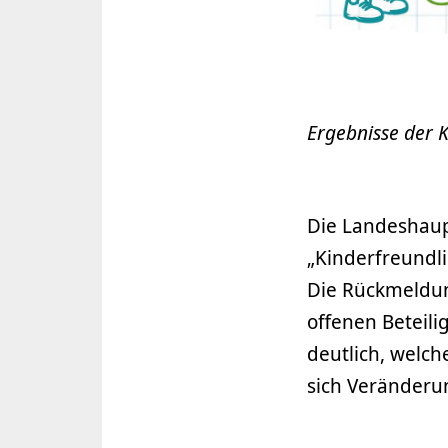
Ergebnisse der 
Die Landeshau
„Kinderfreundl
Die Rückmeldun
offenen Beteil
deutlich, welc
sich Veränder