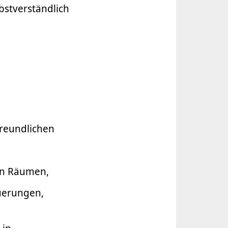
bstverständlich
freundlichen
len Räumen,
uerungen,