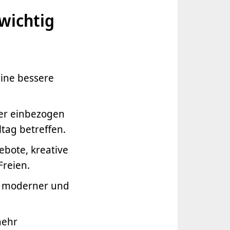
wichtig
eine bessere
er einbezogen
tag betreffen.
bote, kreative
Freien.
r, moderner und
mehr