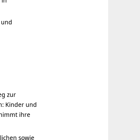
 in
r und
eg zur
h: Kinder und
 nimmt ihre
lichen sowie