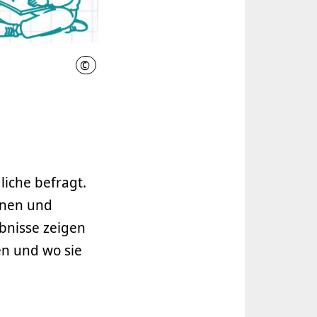
©
FB Jugend & Familie
iche befragt.
inen und
bnisse zeigen
n und wo sie