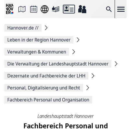
Seite
als
E-
Suche
Mail
versenden
Auf
Hannover.de
//
Facebook
teilen
Auf
Leben in der Region Hannover
X
teilen
Verwaltungen & Kommunen
Seitenlink
Kopieren
Die Verwaltung der Landeshauptstadt Hannover
Seite
Drucken
Dezernate und Fachbereiche der LHH
Personal, Digitalisierung und Recht
Fachbereich Personal und Organisation
Landeshauptstadt Hannover
Fachbereich Personal und