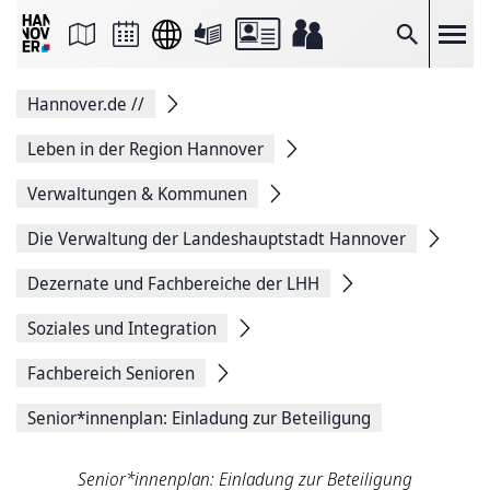
Seite
als
E-
Suche
Mail
versenden
Auf
Hannover.de
//
Facebook
teilen
Auf
Leben in der Region Hannover
X
teilen
Verwaltungen & Kommunen
Seitenlink
Kopieren
Die Verwaltung der Landeshauptstadt Hannover
Seite
Drucken
Dezernate und Fachbereiche der LHH
Soziales und Integration
Fachbereich Senioren
Senior*innenplan: Einladung zur Beteiligung
Senior*innenplan: Einladung zur Beteiligung