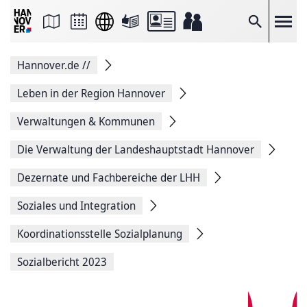
Seite
als
E-
Suche
Mail
versenden
Auf
Hannover.de
//
Facebook
teilen
Auf
Leben in der Region Hannover
X
teilen
Verwaltungen & Kommunen
Seitenlink
Kopieren
Die Verwaltung der Landeshauptstadt Hannover
Seite
Drucken
Dezernate und Fachbereiche der LHH
Soziales und Integration
Koordinationsstelle Sozialplanung
Sozialbericht 2023