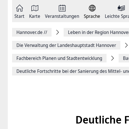
Zum
Seite
Inhalt
als
springen
E-
Zur
Mail
Start
Karte
Veranstaltungen
Sprache
Leichte Spr
Hauptnavigation
versenden
springen
Auf
Facebook
Hannover.de
//
Leben in der Region Hannove
teilen
Auf
X
Die Verwaltung der Landeshauptstadt Hannover
teilen
Seitenlink
Fachbereich Planen und Stadtentwicklung
Ba
Kopieren
Seite
Drucken
Deutliche Fortschritte bei der Sanierung des Mittel- u
Deutliche F