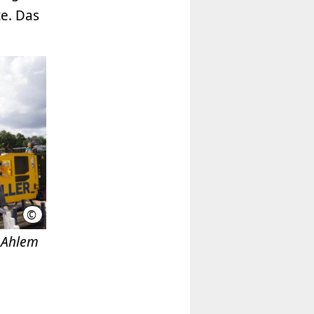
te. Das
©
LHH
l Ahlem