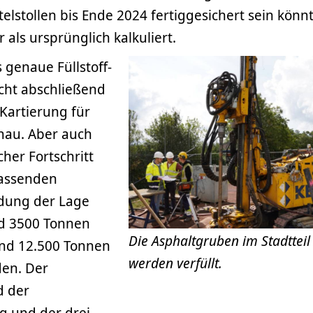
elstollen bis Ende 2024 fertiggesichert sein könn
r als ursprünglich kalkuliert.
 genaue Füllstoff-
cht abschließend
 Kartierung für
enau. Aber auch
icher Fortschritt
assenden
ndung der Lage
nd 3500 Tonnen
Die Asphaltgruben im Stadttei
und 12.500 Tonnen
werden verfüllt.
den. Der
d der
g und der drei