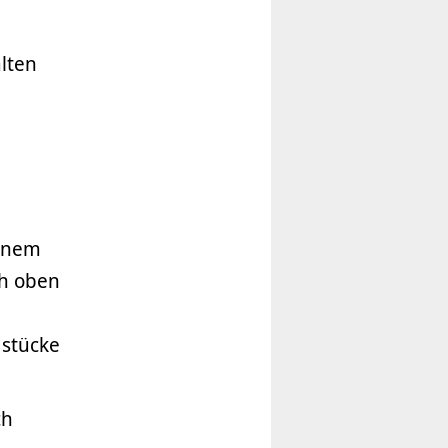
alten
einem
ch oben
dstücke
ch