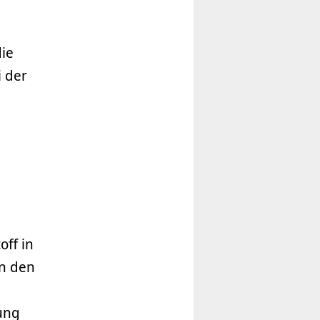
die
i der
ff in
in den
tung