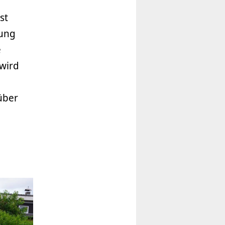
st
rung
e
 wird
,
über