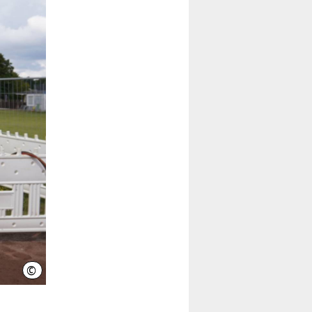
©
LHH