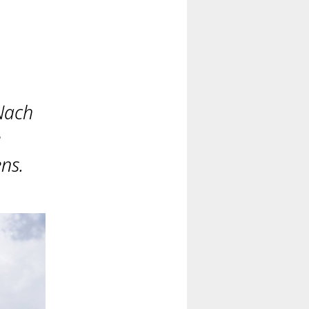
Nach
e
ens.