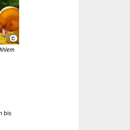
©
LHH
 Ahlem
n bis