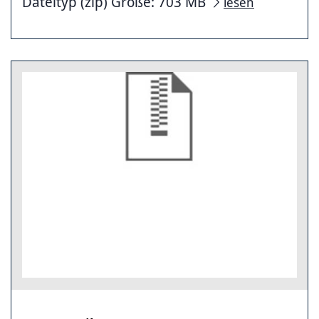
Dateityp (zip) Größe: 703 MB
lesen