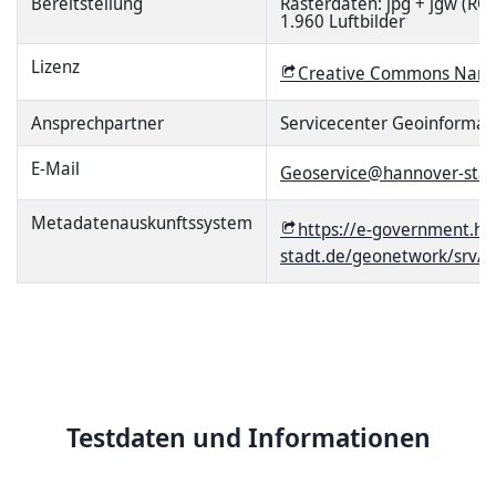
Bereitstellung
Rasterdaten: jpg + jgw (RGB
1.960 Luftbilder
Lizenz
Creative Commons Name
Ansprechpartner
Servicecenter Geoinformat
E-Mail
Geoservice@hannover-stad
Metadatenauskunftssystem
https://e-government.ha
stadt.de/geonetwork/srv/g
Testdaten und Informationen