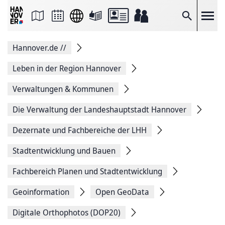
Seite
als
E-
Suche
Mail
versenden
Auf
Hannover.de
//
Facebook
teilen
Auf
Leben in der Region Hannover
X
teilen
Verwaltungen & Kommunen
Seitenlink
Kopieren
Die Verwaltung der Landeshauptstadt Hannover
Seite
Drucken
Dezernate und Fachbereiche der LHH
Stadtentwicklung und Bauen
Fachbereich Planen und Stadtentwicklung
Geoinformation
Open GeoData
Digitale Orthophotos (DOP20)