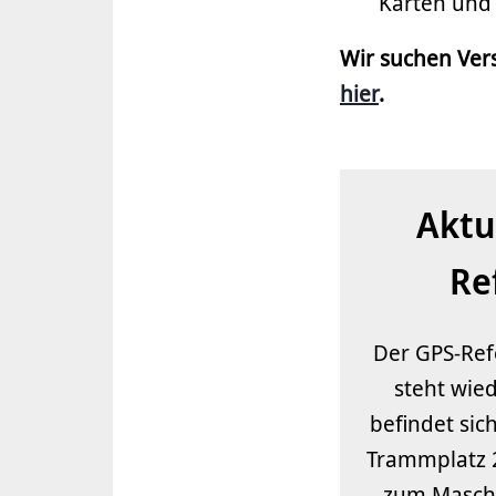
Karten und 
Wir suchen Vers
hier
.
Aktu
Re
Der GPS-Ref
steht wied
befindet sic
Trammplatz 2
zum Mascht