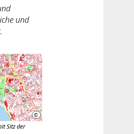
und
iche und
.
©
Landeshauptstadt Hannover - Geoinformation
it Sitz der