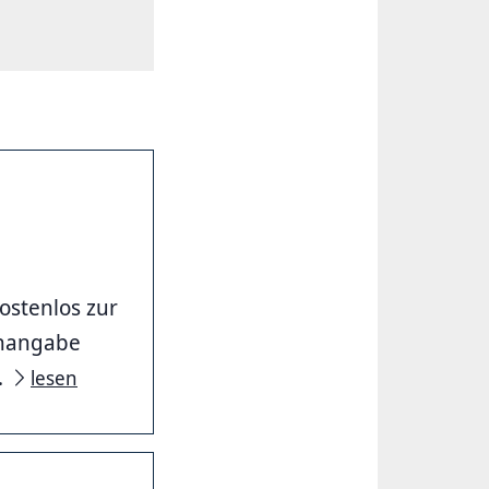
ostenlos zur
enangabe
.
lesen