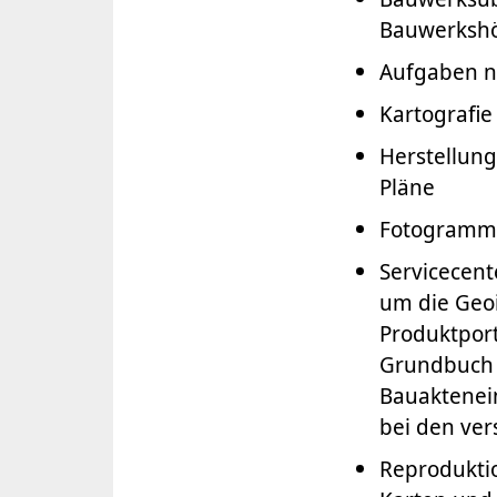
Bauwerksh
Aufgaben n
Kartografi
Herstellung
Pläne
Fotogrammet
Servicecent
um die Geo
Produktport
Grundbuch 
Bauaktenei
bei den ver
Reprodukti