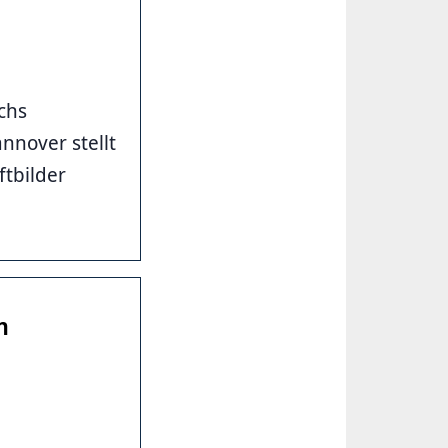
chs
nnover stellt
ftbilder
m