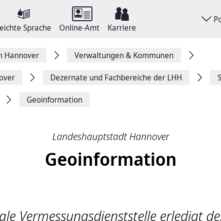
P
eichte Sprache
Online-Amt
Karriere
on Hannover
Verwaltungen & Kommunen
over
Dezernate und Fachbereiche der LHH
Geoinformation
Landeshauptstadt Hannover
Geoinformation
rale Vermessungsdienststelle erledigt de