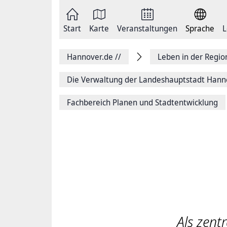
Zum
Seite
Inhalt
als
springen
E-
Zur
Mail
Start
Karte
Veranstaltungen
Sprache
L
Hauptnavigation
versenden
springen
Auf
Facebook
Hannover.de
//
Leben in der Regi
teilen
Auf
X
Die Verwaltung der Landeshauptstadt Hann
teilen
Seitenlink
Fachbereich Planen und Stadtentwicklung
Kopieren
Seite
Drucken
Als zent