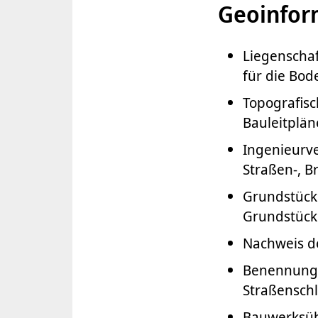
Geoinfor
Liegenscha
für die Bo
Topografis
Bauleitplän
Ingenieurve
Straßen-, 
Grundstück
Grundstücke
Nachweis d
Benennung 
Straßenschl
Bauwerksüb