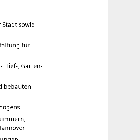
 Stadt sowie
altung für
Tief-, Garten-,
d bebauten
rmögens
snummern,
 Hannover
tungen,