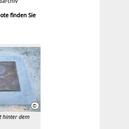
darchiv
ote finden Sie
©
LHH
t hinter dem