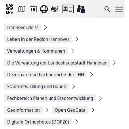
Seite
als
E-
Suche
Mail
versenden
Auf
Hannover.de
//
Facebook
teilen
Auf
Leben in der Region Hannover
X
teilen
Verwaltungen & Kommunen
Seitenlink
Kopieren
Die Verwaltung der Landeshauptstadt Hannover
Seite
Drucken
Dezernate und Fachbereiche der LHH
Stadtentwicklung und Bauen
Fachbereich Planen und Stadtentwicklung
Geoinformation
Open GeoData
Digitale Orthophotos (DOP20)