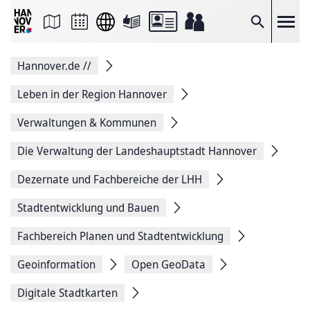
Seite
als
E-
Suche
Mail
versenden
Auf
Hannover.de
//
Facebook
teilen
Auf
Leben in der Region Hannover
X
teilen
Verwaltungen & Kommunen
Seitenlink
Kopieren
Die Verwaltung der Landeshauptstadt Hannover
Seite
Drucken
Dezernate und Fachbereiche der LHH
Stadtentwicklung und Bauen
Fachbereich Planen und Stadtentwicklung
Geoinformation
Open GeoData
Digitale Stadtkarten