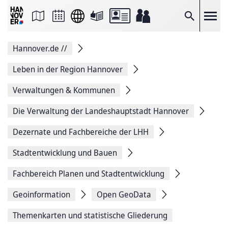
Seite
als
E-
Suche
Mail
versenden
Auf
Hannover.de
//
Facebook
teilen
Auf
Leben in der Region Hannover
X
teilen
Verwaltungen & Kommunen
Seitenlink
Kopieren
Die Verwaltung der Landeshauptstadt Hannover
Seite
Drucken
Dezernate und Fachbereiche der LHH
Stadtentwicklung und Bauen
Fachbereich Planen und Stadtentwicklung
Geoinformation
Open GeoData
Themenkarten und statistische Gliederung