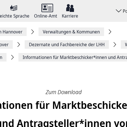
P
eichte Sprache
Online-Amt
Karriere
on Hannover
Verwaltungen & Kommunen
over
Dezernate und Fachbereiche der LHH
n
Informationen für Marktbeschicker*innen und Antr
Zum Download
tionen für Marktbeschick
und Antragsteller*innen vo