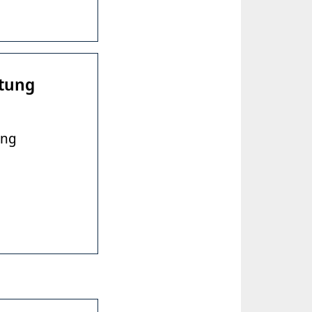
itung
ung