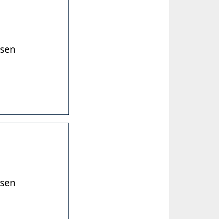
esen
esen