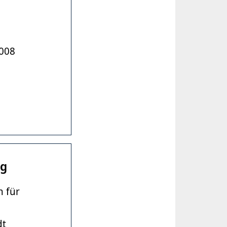
008
ng
 für
dt