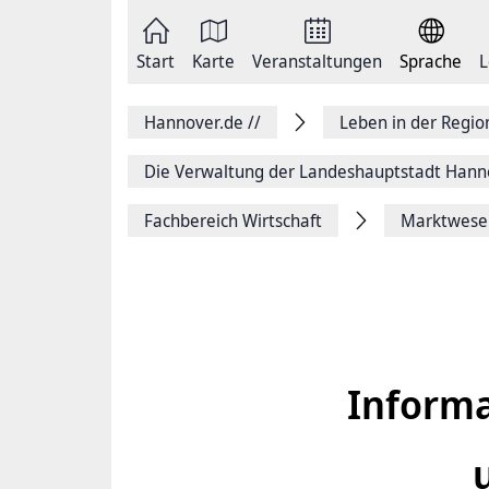
Zum
Seite
Inhalt
als
springen
E-
Zur
Mail
Start
Karte
Veranstaltungen
Sprache
L
Hauptnavigation
versenden
springen
Auf
Facebook
Hannover.de
//
Leben in der Regi
teilen
Auf
X
Die Verwaltung der Landeshauptstadt Hann
teilen
Seitenlink
Fachbereich Wirtschaft
Marktwese
Kopieren
Seite
Drucken
Informa