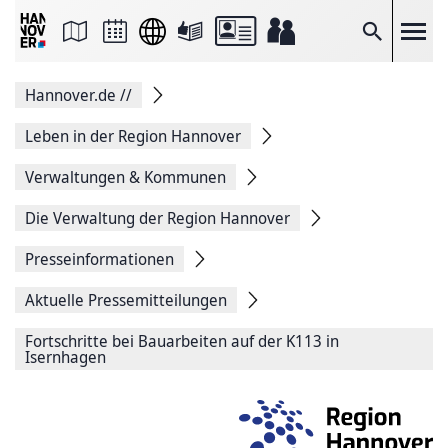
Seite
als
E-
Suche
Mail
versenden
Auf
Hannover.de
//
Facebook
teilen
Auf
Leben in der Region Hannover
X
teilen
Verwaltungen & Kommunen
Seitenlink
Kopieren
Die Verwaltung der Region Hannover
Seite
Drucken
Presseinformationen
Aktuelle Pressemitteilungen
Fortschritte bei Bauarbeiten auf der K113 in
Isernhagen