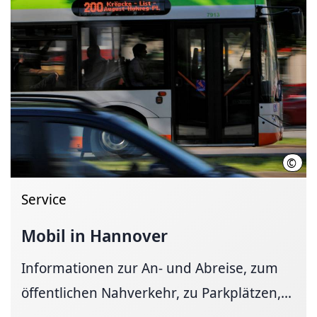
©
Marti
Service
Mobil in Hannover
Informationen zur An- und Ab­reise, zum
öffent­li­chen Nah­ver­kehr, zu Park­plätzen,...